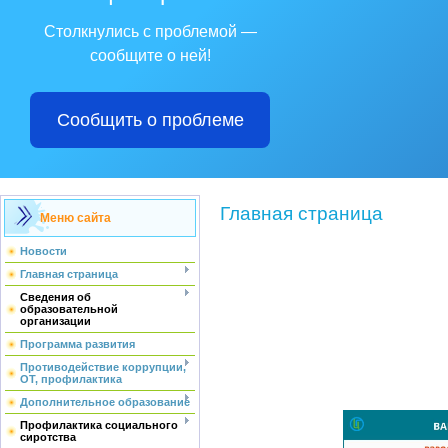
Столкнулись с проблемой —
сообщите о ней!
Сообщить о проблеме
Главная страница
Меню сайта
Новости
Главная страница
Сведения об
образовательной
организации
Программа развития
Противодействие коррупции,
ОТ, профилактика
Дополнительное образование
Профилактика социального
сиротства