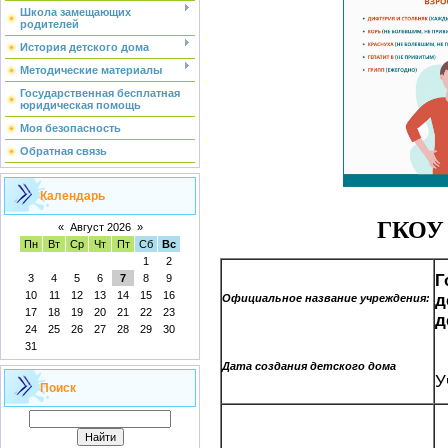
Школа замещающих
родителей
История детского дома
Методические материалы
Государственная бесплатная
юридическая помощь
Моя безопасность
Обратная связь
Календарь
ГКОУ 
«
Август 2026
»
Пн
Вт
Ср
Чт
Пт
Сб
Вс
1
2
Г
3
4
5
6
7
8
9
10
11
12
13
14
15
16
д
Официальное название учреждения:
17
18
19
20
21
22
23
д
24
25
26
27
28
29
30
31
Дата создания детского дома
У
Поиск