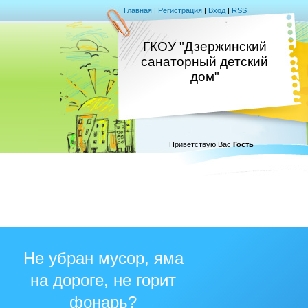
Главная
|
Регистрация
|
Вход
|
RSS
ГКОУ "Дзержинский
санаторный детский
дом"
Приветствую Вас
Гость
Не убран мусор, яма
на дороге, не горит
фонарь?