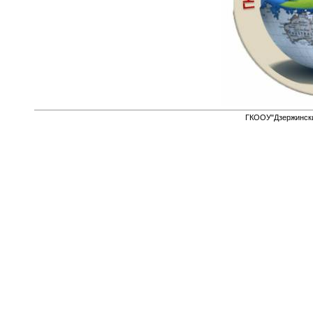
ГКООУ"Дзержински